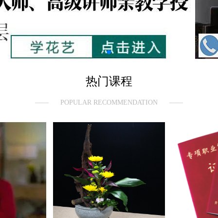
热门课程
——
POPULAR RECOMMENDATION
——
系列课程》~~缸
插花花艺师（切花装饰装饰工
中国插花
招生简章
种）培训班
培