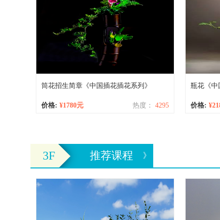
筒花招生简章《中国插花插花系列》
瓶花《中
价格:
¥1780元
热度：
4295
价格:
¥2
3F
推荐课程
》