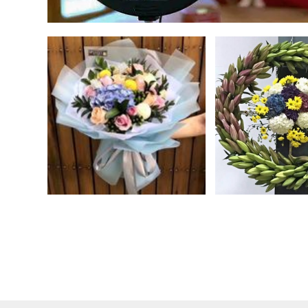
生简章
学插花开花店政府补贴培训费
茶艺师、评茶师