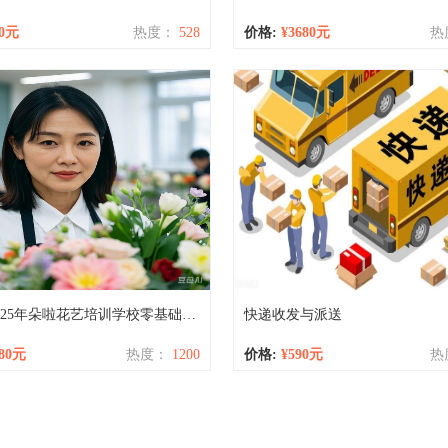
80元
热度：
528
价格:
¥3680元
热
培训 ▎2025年朵啦花艺培训学校零基础花店花艺班招生简章
快递收发与派送
880元
热度：
1200
价格:
¥590元
热