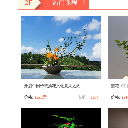
2F
热门课程
》
开启中国传统插花文化复兴之旅
篮花《中
价格:
¥228元
热度：
1281
价格:
¥2