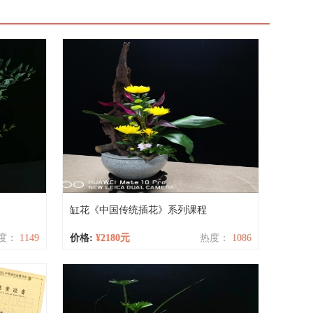
缸花《中国传统插花》系列课程 ​
度：
1149
价格:
¥2180元
热度：
1086