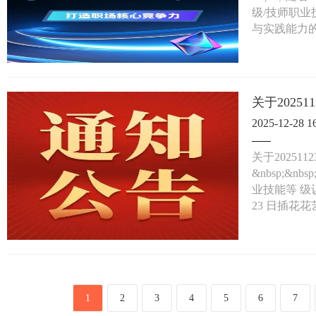
级/技师职
与实践能力的
2025-12-28 1
关于2025
&nbsp;&
业技能等 级认
23 日插花
1
2
3
4
5
6
7