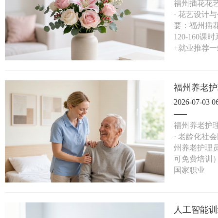
福州插花花艺
· 花艺设
要：福州插花
120-16
+就业推荐一
福州养老护
2026-07-03 0
福州养老护理
· 老龄化
州养老护理员
可免费培训）
国家职业
人工智能训