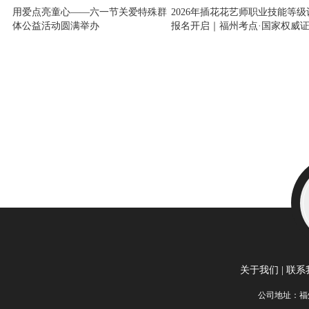
用爱点亮童心——六一节关爱特殊群
2026年插花花艺师职业技能等级
体公益活动圆满举办
报名开启｜福州考点·国家权威证
全国联网可查
关于我们
|
联系
公司地址：福州