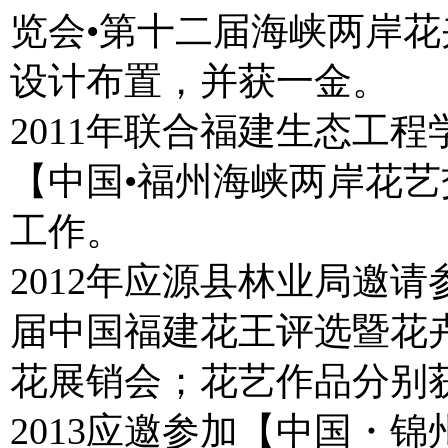
览会•第十二届海峡两岸
设计布置，并获一金。
2011年联合福建生态工
【中国•福州海峡两岸花
工作。
2012年应源县林业局邀
届中国福建花王评选暨花卉
花展销会；花艺作品分别
2013应邀参加【中国・